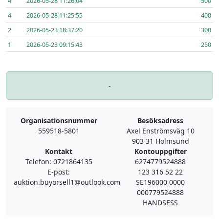
4
2026-05-28 11:26:04
500
4
2026-05-28 11:25:55
400
2
2026-05-23 18:37:20
300
1
2026-05-23 09:15:43
250
-
Organisationsnummer
Besöksadress
559518-5801
Axel Enströmsväg 10
903 31 Holmsund
Kontakt
Kontouppgifter
Telefon: 0721864135
6274779524888
E-post:
123 316 52 22
auktion.buyorsell1@outlook.com
SE196000 0000
000779524888
HANDSESS