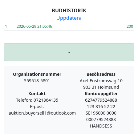
BUDHISTORIK
Uppdatera
1
2026-05-29 21:05:46
200
-
Organisationsnummer
Besöksadress
559518-5801
Axel Enströmsväg 10
903 31 Holmsund
Kontakt
Kontouppgifter
Telefon: 0721864135
6274779524888
E-post:
123 316 52 22
auktion.buyorsell1@outlook.com
SE196000 0000
000779524888
HANDSESS